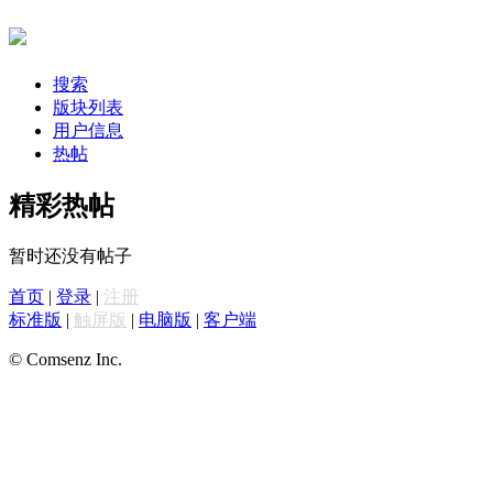
搜索
版块列表
用户信息
热帖
精彩热帖
暂时还没有帖子
首页
|
登录
|
注册
标准版
|
触屏版
|
电脑版
|
客户端
© Comsenz Inc.