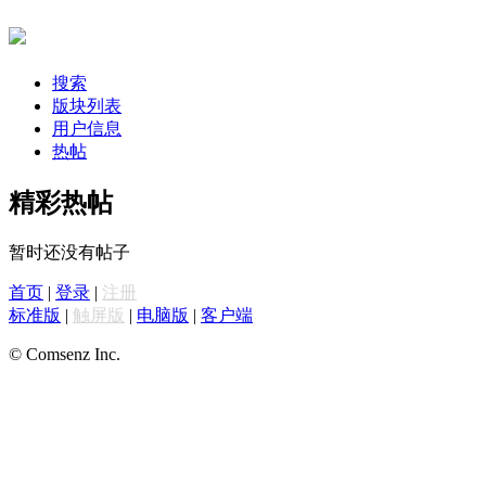
搜索
版块列表
用户信息
热帖
精彩热帖
暂时还没有帖子
首页
|
登录
|
注册
标准版
|
触屏版
|
电脑版
|
客户端
© Comsenz Inc.