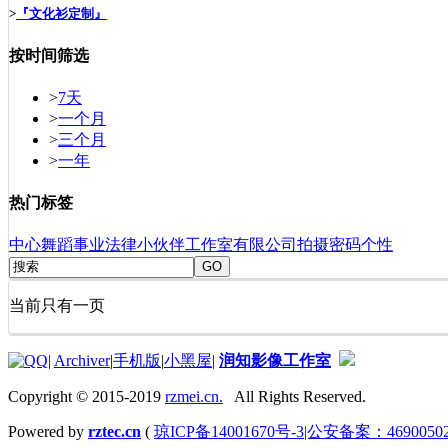
>
『文化衫定制』
按时间筛选
>
7天
>
一个月
>
三个月
>
一年
热门标签
中心
舞蹈
事业
法律
小伙伴
工作室
有限公司
拍摄
密码
个性
GO
当前只有一页
|
Archiver
|
手机版
|
小黑屋
|
润知影像工作室
Copyright © 2015-2019
rzmei.cn.
All Rights Reserved.
Powered by
rztec.cn
(
琼ICP备14001670号-3|公安备案：46900502