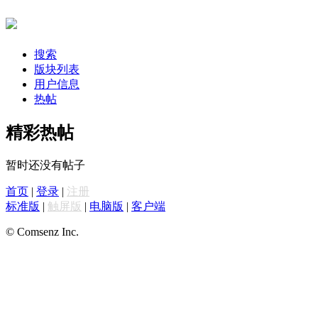
搜索
版块列表
用户信息
热帖
精彩热帖
暂时还没有帖子
首页
|
登录
|
注册
标准版
|
触屏版
|
电脑版
|
客户端
© Comsenz Inc.