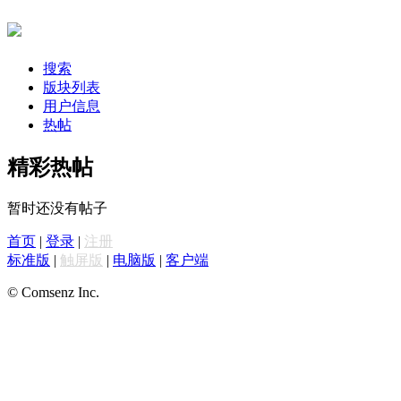
搜索
版块列表
用户信息
热帖
精彩热帖
暂时还没有帖子
首页
|
登录
|
注册
标准版
|
触屏版
|
电脑版
|
客户端
© Comsenz Inc.