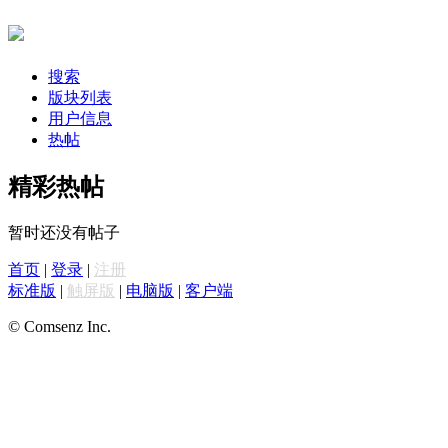
搜索
版块列表
用户信息
热帖
精彩热帖
暂时还没有帖子
首页
|
登录
|
注册
标准版
|
触屏版
|
电脑版
|
客户端
© Comsenz Inc.