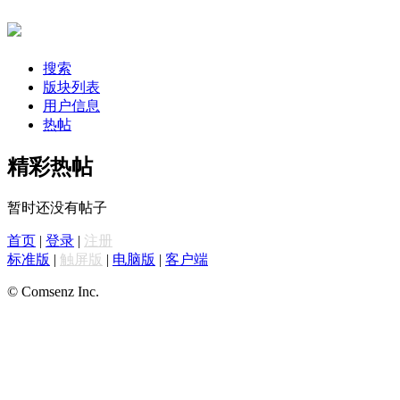
搜索
版块列表
用户信息
热帖
精彩热帖
暂时还没有帖子
首页
|
登录
|
注册
标准版
|
触屏版
|
电脑版
|
客户端
© Comsenz Inc.