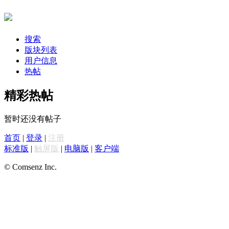
搜索
版块列表
用户信息
热帖
精彩热帖
暂时还没有帖子
首页
|
登录
|
注册
标准版
|
触屏版
|
电脑版
|
客户端
© Comsenz Inc.