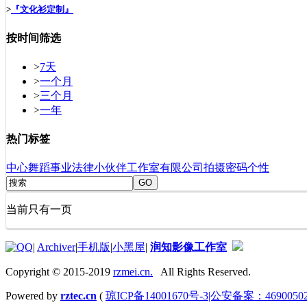
>
『文化衫定制』
按时间筛选
>
7天
>
一个月
>
三个月
>
一年
热门标签
中心
舞蹈
事业
法律
小伙伴
工作室
有限公司
拍摄
密码
个性
GO
当前只有一页
|
Archiver
|
手机版
|
小黑屋
|
润知影像工作室
Copyright © 2015-2019
rzmei.cn.
All Rights Reserved.
Powered by
rztec.cn
(
琼ICP备14001670号-3|公安备案：46900502