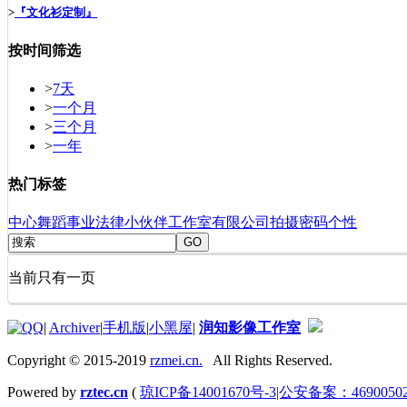
>
『文化衫定制』
按时间筛选
>
7天
>
一个月
>
三个月
>
一年
热门标签
中心
舞蹈
事业
法律
小伙伴
工作室
有限公司
拍摄
密码
个性
GO
当前只有一页
|
Archiver
|
手机版
|
小黑屋
|
润知影像工作室
Copyright © 2015-2019
rzmei.cn.
All Rights Reserved.
Powered by
rztec.cn
(
琼ICP备14001670号-3|公安备案：46900502