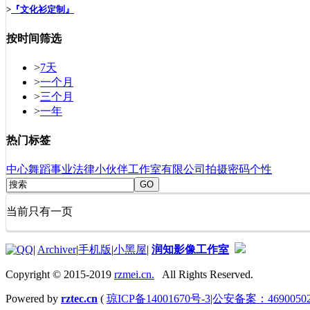
>
『文化衫定制』
按时间筛选
>
7天
>
一个月
>
三个月
>
一年
热门标签
中心
舞蹈
事业
法律
小伙伴
工作室
有限公司
拍摄
密码
个性
GO
当前只有一页
|
Archiver
|
手机版
|
小黑屋
|
润知影像工作室
Copyright © 2015-2019
rzmei.cn.
All Rights Reserved.
Powered by
rztec.cn
(
琼ICP备14001670号-3|公安备案：46900502