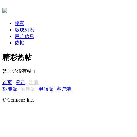
搜索
版块列表
用户信息
热帖
精彩热帖
暂时还没有帖子
首页
|
登录
|
注册
标准版
|
触屏版
|
电脑版
|
客户端
© Comsenz Inc.