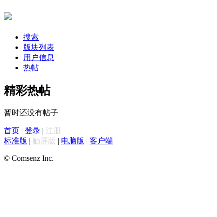
搜索
版块列表
用户信息
热帖
精彩热帖
暂时还没有帖子
首页
|
登录
|
注册
标准版
|
触屏版
|
电脑版
|
客户端
© Comsenz Inc.