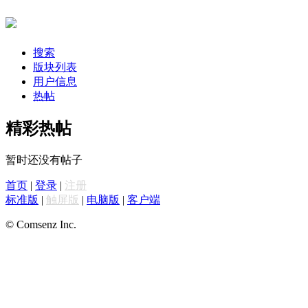
搜索
版块列表
用户信息
热帖
精彩热帖
暂时还没有帖子
首页
|
登录
|
注册
标准版
|
触屏版
|
电脑版
|
客户端
© Comsenz Inc.