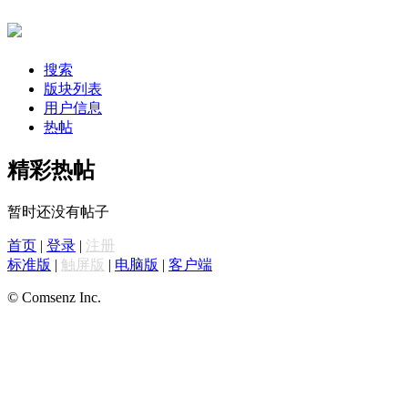
搜索
版块列表
用户信息
热帖
精彩热帖
暂时还没有帖子
首页
|
登录
|
注册
标准版
|
触屏版
|
电脑版
|
客户端
© Comsenz Inc.