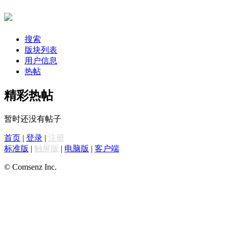
搜索
版块列表
用户信息
热帖
精彩热帖
暂时还没有帖子
首页
|
登录
|
注册
标准版
|
触屏版
|
电脑版
|
客户端
© Comsenz Inc.