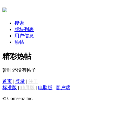
搜索
版块列表
用户信息
热帖
精彩热帖
暂时还没有帖子
首页
|
登录
|
注册
标准版
|
触屏版
|
电脑版
|
客户端
© Comsenz Inc.