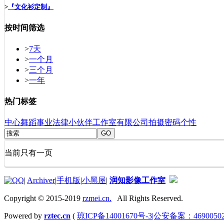
>
『文化衫定制』
按时间筛选
>
7天
>
一个月
>
三个月
>
一年
热门标签
中心
舞蹈
事业
法律
小伙伴
工作室
有限公司
拍摄
密码
个性
GO
当前只有一页
|
Archiver
|
手机版
|
小黑屋
|
润知影像工作室
Copyright © 2015-2019
rzmei.cn.
All Rights Reserved.
Powered by
rztec.cn
(
琼ICP备14001670号-3|公安备案：46900502