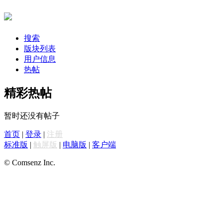
搜索
版块列表
用户信息
热帖
精彩热帖
暂时还没有帖子
首页
|
登录
|
注册
标准版
|
触屏版
|
电脑版
|
客户端
© Comsenz Inc.