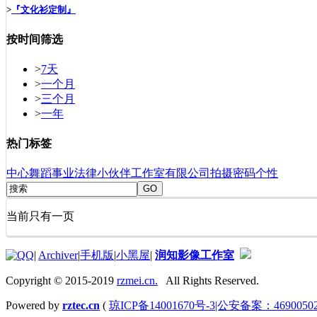
>
『文化衫定制』
按时间筛选
>
7天
>
一个月
>
三个月
>
一年
热门标签
中心
舞蹈
事业
法律
小伙伴
工作室
有限公司
拍摄
密码
个性
GO
当前只有一页
|
Archiver
|
手机版
|
小黑屋
|
润知影像工作室
Copyright © 2015-2019
rzmei.cn.
All Rights Reserved.
Powered by
rztec.cn
(
琼ICP备14001670号-3|公安备案：46900502