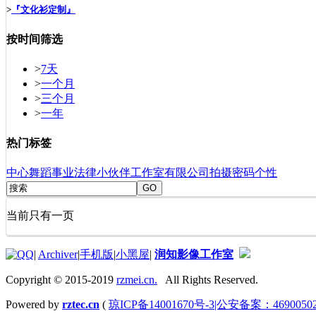
>
『文化衫定制』
按时间筛选
>
7天
>
一个月
>
三个月
>
一年
热门标签
中心
舞蹈
事业
法律
小伙伴
工作室
有限公司
拍摄
密码
个性
GO
当前只有一页
|
Archiver
|
手机版
|
小黑屋
|
润知影像工作室
Copyright © 2015-2019
rzmei.cn.
All Rights Reserved.
Powered by
rztec.cn
(
琼ICP备14001670号-3|公安备案：46900502