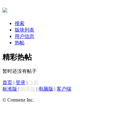
搜索
版块列表
用户信息
热帖
精彩热帖
暂时还没有帖子
首页
|
登录
|
注册
标准版
|
触屏版
|
电脑版
|
客户端
© Comsenz Inc.