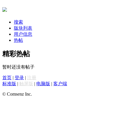
搜索
版块列表
用户信息
热帖
精彩热帖
暂时还没有帖子
首页
|
登录
|
注册
标准版
|
触屏版
|
电脑版
|
客户端
© Comsenz Inc.