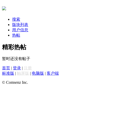
搜索
版块列表
用户信息
热帖
精彩热帖
暂时还没有帖子
首页
|
登录
|
注册
标准版
|
触屏版
|
电脑版
|
客户端
© Comsenz Inc.