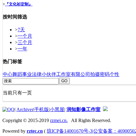
>
『文化衫定制』
按时间筛选
>
7天
>
一个月
>
三个月
>
一年
热门标签
中心
舞蹈
事业
法律
小伙伴
工作室
有限公司
拍摄
密码
个性
GO
当前只有一页
|
Archiver
|
手机版
|
小黑屋
|
润知影像工作室
Copyright © 2015-2019
rzmei.cn.
All Rights Reserved.
Powered by
rztec.cn
(
琼ICP备14001670号-3|公安备案：46900502