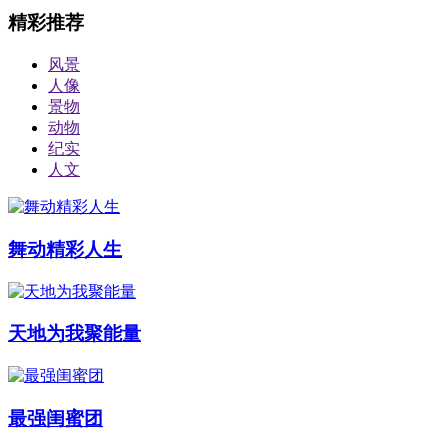
精彩推荐
风景
人像
景物
动物
纪实
人文
舞动精彩人生
天地为我聚能量
最强闺蜜团