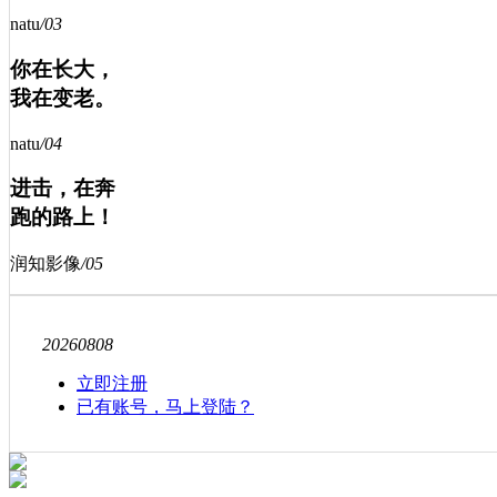
natu
/
03
你在长大，
我在变老。
natu
/
04
进击，在奔
跑的路上！
润知影像
/
05
2026
08
08
立即注册
已有账号，马上登陆？