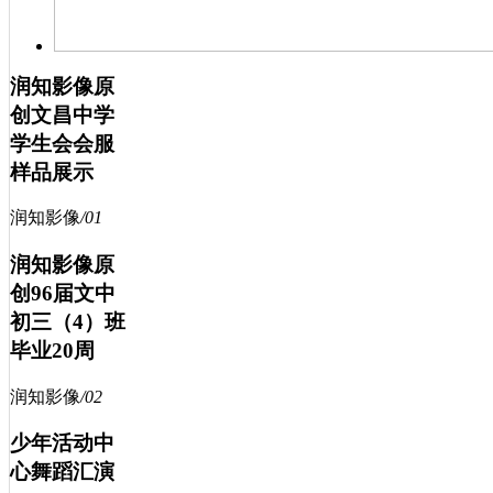
润知影像原
创文昌中学
学生会会服
样品展示
润知影像
/
01
润知影像原
创96届文中
初三（4）班
毕业20周
润知影像
/
02
少年活动中
心舞蹈汇演