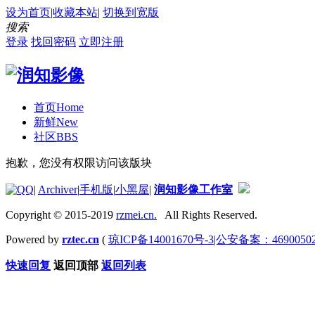
设为首页
|
收藏本站
|
切换到宽版
搜索
登录
找回密码
立即注册
首页
Home
新鲜
New
社区
BBS
抱歉，您没有权限访问该版块
|
Archiver
|
手机版
|
小黑屋
|
润知影像工作室
Copyright © 2015-2019
rzmei.cn.
All Rights Reserved.
Powered by
rztec.cn
(
琼ICP备14001670号-3|公安备案：46900502
快速回复
返回顶部
返回列表